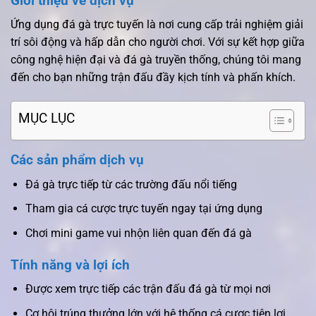
Giới thiệu về dịch vụ
Ứng dụng đá gà trực tuyến là nơi cung cấp trải nghiệm giải
trí sôi động và hấp dẫn cho người chơi. Với sự kết hợp giữa
công nghệ hiện đại và đá gà truyền thống, chúng tôi mang
đến cho bạn những trận đấu đầy kịch tính và phấn khích.
MỤC LỤC
Các sản phẩm dịch vụ
Đá gà trực tiếp từ các trường đấu nổi tiếng
Tham gia cá cược trực tuyến ngay tại ứng dụng
Chơi mini game vui nhộn liên quan đến đá gà
Tính năng và lợi ích
Được xem trực tiếp các trận đấu đá gà từ mọi nơi
Cơ hội trúng thưởng lớn với hệ thống cá cược tiện lợi