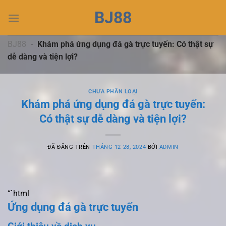
Chuyển
BJ88
đến
nội
dung
BJ88
-
Khám phá ứng dụng đá gà trực tuyến: Có thật sự
dễ dàng và tiện lợi?
CHƯA PHÂN LOẠI
Khám phá ứng dụng đá gà trực tuyến:
Có thật sự dễ dàng và tiện lợi?
ĐÃ ĐĂNG TRÊN
THÁNG 12 28, 2024
BỞI
ADMIN
“`html
Ứng dụng đá gà trực tuyến