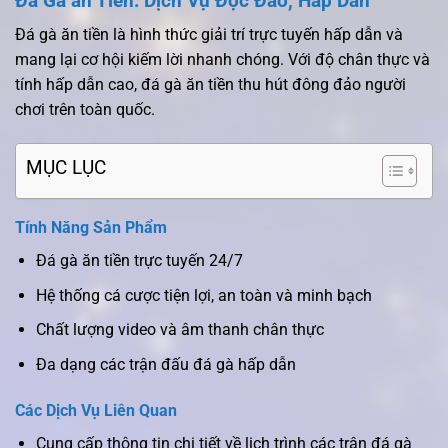
Đá Gà ăn Tiền: Dịch Vụ Độc Đáo, Hấp Dẫn
Đá gà ăn tiền là hình thức giải trí trực tuyến hấp dẫn và
mang lại cơ hội kiếm lời nhanh chóng. Với độ chân thực và
tính hấp dẫn cao, đá gà ăn tiền thu hút đông đảo người
chơi trên toàn quốc.
MỤC LỤC
Tính Năng Sản Phẩm
Đá gà ăn tiền trực tuyến 24/7
Hệ thống cá cược tiện lợi, an toàn và minh bạch
Chất lượng video và âm thanh chân thực
Đa dạng các trận đấu đá gà hấp dẫn
Các Dịch Vụ Liên Quan
Cung cấp thông tin chi tiết về lịch trình các trận đá gà