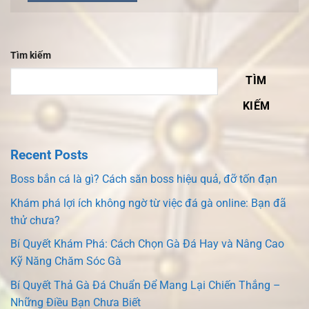
Tìm kiếm
TÌM
KIẾM
Recent Posts
Boss bắn cá là gì? Cách săn boss hiệu quả, đỡ tốn đạn
Khám phá lợi ích không ngờ từ việc đá gà online: Bạn đã
thử chưa?
Bí Quyết Khám Phá: Cách Chọn Gà Đá Hay và Nâng Cao
Kỹ Năng Chăm Sóc Gà
Bí Quyết Thả Gà Đá Chuẩn Để Mang Lại Chiến Thắng –
Những Điều Bạn Chưa Biết