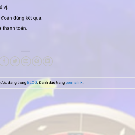
 vị.
ự đoán đúng kết quả.
à thanh toán.
được đăng trong
BLOG
. Đánh dấu trang
permalink
.