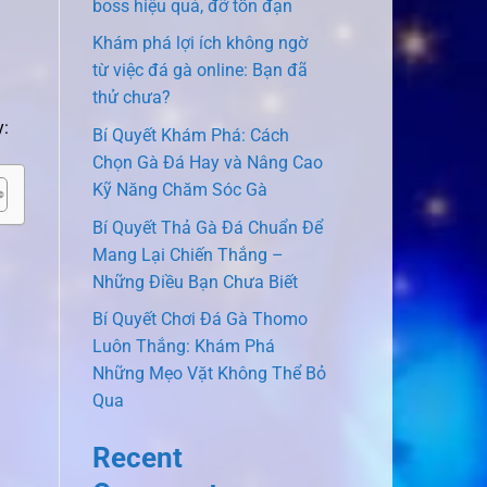
boss hiệu quả, đỡ tốn đạn
Khám phá lợi ích không ngờ
từ việc đá gà online: Bạn đã
thử chưa?
y:
Bí Quyết Khám Phá: Cách
Chọn Gà Đá Hay và Nâng Cao
Kỹ Năng Chăm Sóc Gà
Bí Quyết Thả Gà Đá Chuẩn Để
Mang Lại Chiến Thắng –
Những Điều Bạn Chưa Biết
Bí Quyết Chơi Đá Gà Thomo
Luôn Thắng: Khám Phá
Những Mẹo Vặt Không Thể Bỏ
Qua
Recent