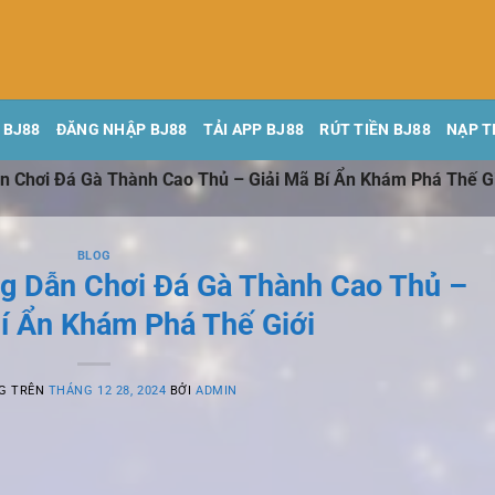
 BJ88
ĐĂNG NHẬP BJ88
TẢI APP BJ88
RÚT TIỀN BJ88
NẠP T
n Chơi Đá Gà Thành Cao Thủ – Giải Mã Bí Ẩn Khám Phá Thế G
BLOG
g Dẫn Chơi Đá Gà Thành Cao Thủ –
Bí Ẩn Khám Phá Thế Giới
G TRÊN
THÁNG 12 28, 2024
BỞI
ADMIN