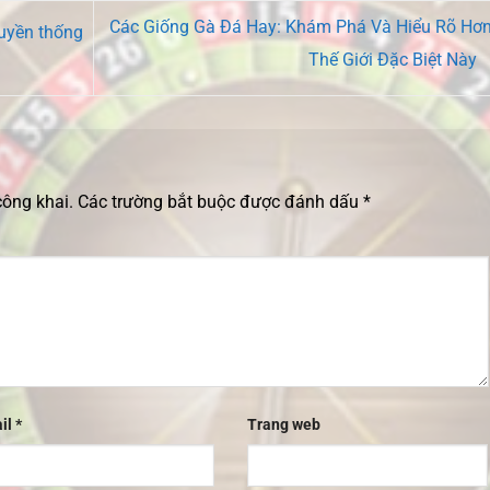
Các Giống Gà Đá Hay: Khám Phá Và Hiểu Rõ Hơn
ruyền thống
Thế Giới Đặc Biệt Này
công khai.
Các trường bắt buộc được đánh dấu
*
il
*
Trang web