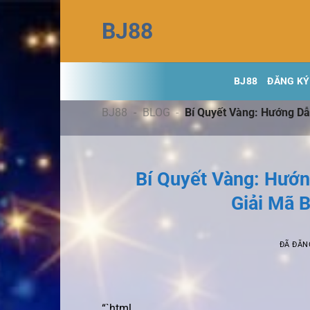
Chuyển
BJ88
đến
nội
dung
BJ88
ĐĂNG KÝ
BJ88
-
BLOG
-
Bí Quyết Vàng: Hướng Dẫ
Bí Quyết Vàng: Hướn
Giải Mã 
ĐÃ ĐĂN
“`html